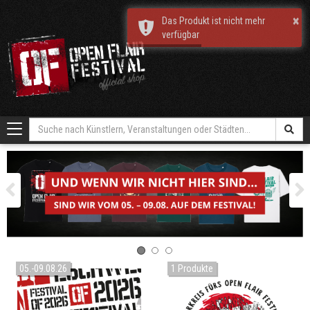
×
Das Produkt ist nicht mehr
verfügbar
Toggle
navigation
Vorherige
05.-09.08.26
1 Produkte