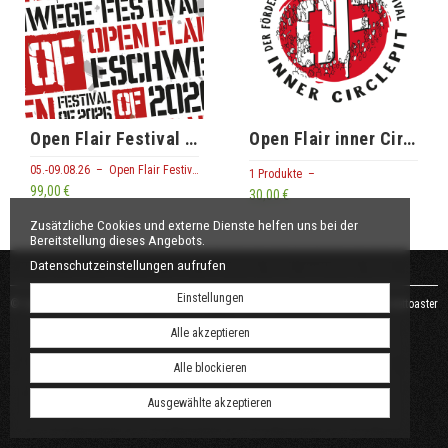
Open Flair Festival 2026
Open Flair inner CirclePit
05.-09.08.26 – Open Flair Festival
1 Produkte –
99,00 €
30,00 €
Zusätzliche Cookies und externe Dienste helfen uns bei der
Bereitstellung dieses Angebots.
Datenschutzeinstellungen aufrufen
Einstellungen
© Open Flair Festival •
AGB
•
Datenschutz
•
Impressum
powered by tickettoaster
Alle akzeptieren
Alle blockieren
Ausgewählte akzeptieren