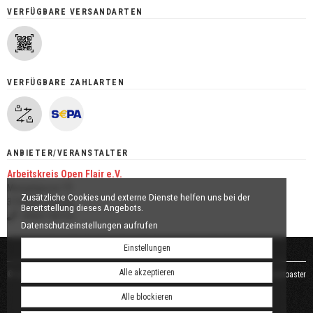
VERFÜGBARE VERSANDARTEN
VERFÜGBARE ZAHLARTEN
ANBIETER/VERANSTALTER
Arbeitskreis Open Flair e.V.
Mangelgasse 19
Zusätzliche Cookies und externe Dienste helfen uns bei der
37269 Eschwege
Bereitstellung dieses Angebots.
05651-96153
Datenschutzeinstellungen aufrufen
Einstellungen
Alle akzeptieren
© Open Flair Festival •
AGB
•
Datenschutz
•
Impressum
powered by tickettoaster
Alle blockieren